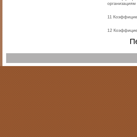
организациям
11 Коэффицие
12 Коэффицие
П