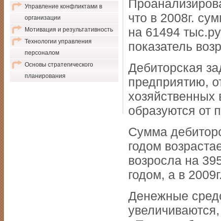
Проанализирова
Управление конфликтами в
что в 2008г. су
организации
на 61494 тыс.ру
Мотивация и результативность
Технологии управления
показатель возр
персоналом
Дебиторская за
Основы стратегического
планирования
предприятию, о
хозяйственных 
образуются от п
Сумма дебиторс
годом возрастае
возросла на 39
годом, а в 2009
Денежные средс
увеличиваются,