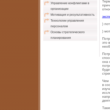
Терм
Управление конфликтами в
прич
организации
отно
Мотивация и результативность
эксп
Технологии управления
) по
персоналом
) мо
Основы стратегического
планирования
Потр
это 
необ
Потр
спос
она 
потр
буде
стре
Чем 
в со
изуч
иссл
напр
деят
Таки