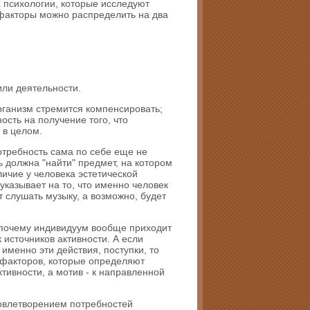
х психологии, которые исследуют
факторы можно распределить на два
или деятельности.
организм стремится компенсировать;
ость на получение того, что
 в целом.
отребность сама по себе еще не
 должна "найти" предмет, на котором
ичие у человека эстетической
указывает на то, что именно человек
 слушать музыку, а возможно, будет
 почему индивидуум вообще приходит
 источников активности. А если
именно эти действия, поступки, то
 факторов, которые определяют
тивности, а мотив - к направленной
довлетворением потребностей