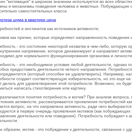
ин "мотивация" в широком значении используется во всех областя
ины и механизмы поведения человека и животных. Побуждающие 
сительно самостоятельных класса:
ертиза шума в квартире цена
требностей и инстинктов как источников активности;
тивов как причин, которые определяют направленность поведения 
ебность - это состояние некоторой нехватки в чем-либо, которую 
внутреннее напряжение, которое динамизирует и направляет активн
ходимо для нормального функционирования организма и личности
ебность - это необходимое условие любой деятельности, однако п
обна предоставить деятельности четкого направления. Потребность
опредметится (который способен ее удовлетворить). Например, нал
ебности создает соответствующую избирательность, но это еще не 
т делать для удовлетворения этой потребности. Возможно, он будет
миться написать стихотворение или картину.
различаются понятия потребность и мотив? При анализе вопроса,
стояние активности, рассматриваются проявления потребностей как
ается вопрос, на что направлена активность, ради чего выбираются 
едуются в первую очередь проявления мотивов (как побуждающих
авление деятельности или поведения). Потребность побуждает к ак
ельности.
м образом, мотив - это побуждение к деятельности, связанное с у