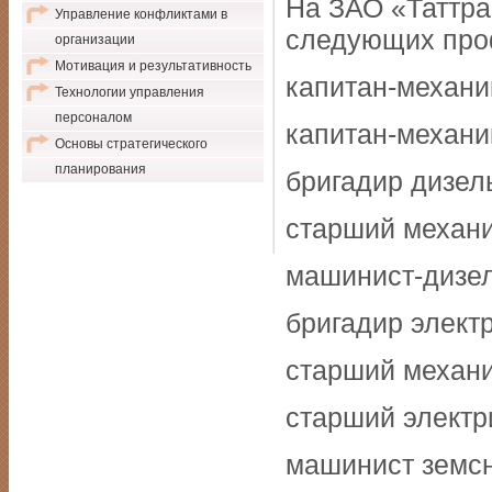
На ЗАО «Таттра
Управление конфликтами в
следующих про
организации
Мотивация и результативность
капитан-механи
Технологии управления
персоналом
капитан-механи
Основы стратегического
планирования
бригадир дизел
старший механи
машинист-дизел
бригадир элект
старший механи
старший электр
машинист земс