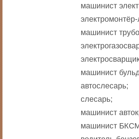
машинист элект
электромонтёр-
машинист трубо
электрогазосва
электросварщик
машинист бульд
автослесарь;
слесарь;
машинист авток
машинист БКСМ
водитель бензо