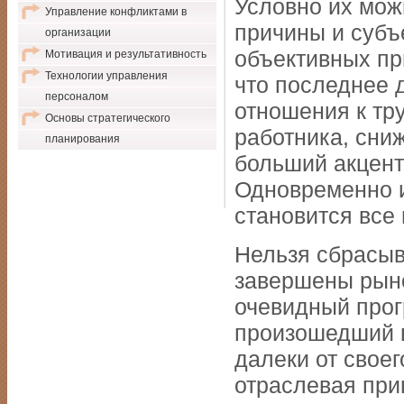
Условно их мож
Управление конфликтами в
причины и субъ
организации
объективных пр
Мотивация и результативность
Технологии управления
что последнее 
персоналом
отношения к тр
Основы стратегического
работника, сниж
планирования
больший акцент
Одновременно 
становится все 
Нельзя сбрасыва
завершены рын
очевидный прог
произошедший 
далеки от свое
отраслевая при