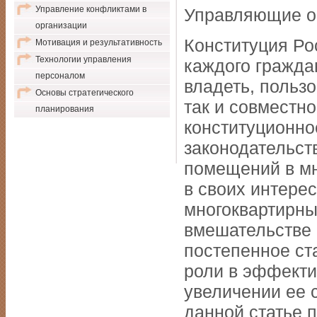
Управление конфликтами в
Управляющие о
организации
Конституция Ро
Мотивация и результативность
Технологии управления
каждого гражда
персоналом
владеть, польз
Основы стратегического
так и совместн
планирования
конституционн
законодательст
помещений в мн
в своих интере
многоквартирн
вмешательстве 
постепенное ст
роли в эффект
увеличении ее 
данной статье 