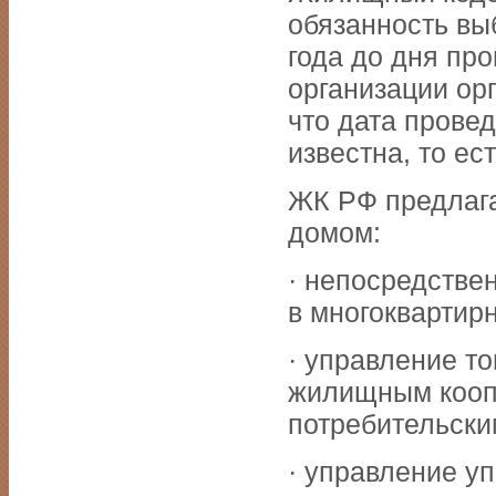
обязанность вы
года до дня пр
организации ор
что дата прове
известна, то ес
ЖК РФ предлага
домом:
· непосредстве
в многоквартир
· управление т
жилищным кооп
потребительски
· управление у