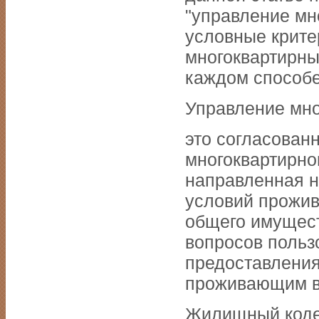
"управление мн
условные крите
многоквартирны
каждом способе
Управление мн
это согласован
многоквартирно
направленная н
условий прожи
общего имущест
вопросов польз
предоставления
проживающим в
Жилищный коде