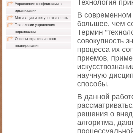
Технология при
Управление конфликтами в
организации
В современном 
Мотивация и результативность
большее, чем с
Технологии управления
Термин “техноло
персоналом
совокупность зн
Основы стратегического
планирования
процесса их со
приемов, приме
искусствознани
научную дисцип
способы.
В данной работ
рассматриватьс
решения о внед
алгоритма, даю
процессуальной